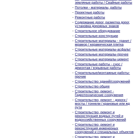
земляные работы / Свайные работы
-
Потолки - материалы, работы
-
Проектные работы
-
Ремонтные работы
-
Содержание дорог, разметка дорог,
установка дорожных знаков
-
Строительное оборудование
-
Строительные конструкции
-
Строительные материалы - гранит /
мрамор / керамическая плитка
-
Строительные материалы-асфальт
-
Строительные материалы-прочее
-
Строительные материалы-цемент
-
Строительные работы - снос /
демонтаж / взрывные работы
-
Строительные/монтажные работы-
прочие
-
Строительство зданий/сооружений
-
Строительство общее
-
Строительство, ремонт -
Гидротехнические сооружения
-
Строительство, ремонт - дороги /
мосты / тоннели / крановые или жд
пути
-
Строительство, ремонт и
реконструкция водных путей и
водохозяйственных сооружений
-
Строительство, ремонт и
реконструкция инженерных
сооружений и специальных объектов
-
Строительство, ремонт и