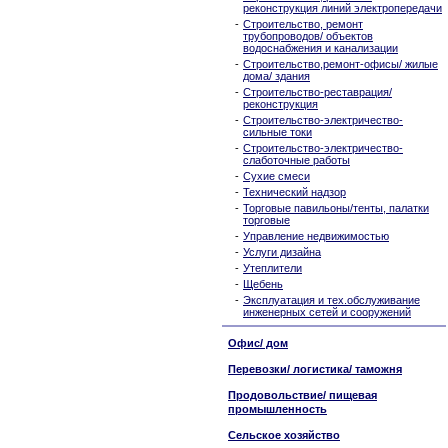
реконструкция линий электропередачи
-
Строительство, ремонт
трубопроводов/ объектов
водоснабжения и канализации
-
Строительство,ремонт-офисы/ жилые
дома/ здания
-
Строительство-реставрация/
реконструкция
-
Строительство-электричество-
сильные токи
-
Строительство-электричество-
слаботочные работы
-
Сухие смеси
-
Технический надзор
-
Торговые павильоны/тенты, палатки
торговые
-
Управление недвижимостью
-
Услуги дизайна
-
Утеплители
-
Щебень
-
Эксплуатация и тех.обслуживание
инженерных сетей и сооружений
Офис/ дом
Перевозки/ логистика/ таможня
Продовольствие/ пищевая
промышленность
Сельское хозяйство