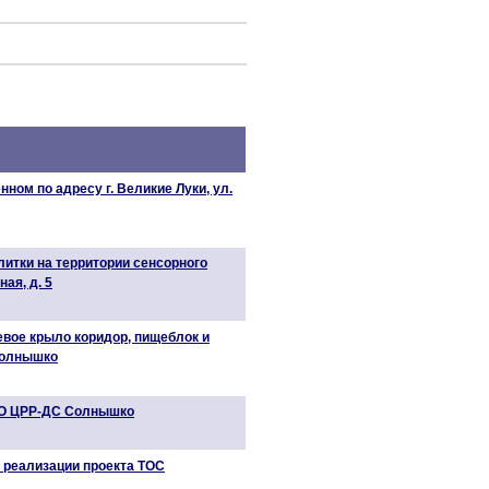
ном по адресу г. Великие Луки, ул.
литки на территории сенсорного
ая, д. 5
евое крыло коридор, пищеблок и
Солнышко
АО ЦРР-ДС Солнышко
 реализации проекта ТОС