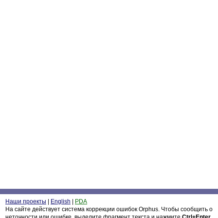
Наши проекты
|
English
|
PDA
На сайте действует система коррекции ошибок Orphus. Чтобы сообщить о
неточности или ошибке, выделите фрагмент текста и нажмите
Ctrl+Enter
.