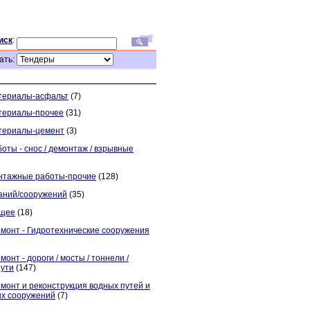
иск
:
ать:
териалы-асфальт
(7)
териалы-прочее
(31)
териалы-цемент
(3)
ты - снос / демонтаж / взрывные
нтажные работы-прочие
(128)
аний/сооружений
(35)
бщее
(18)
емонт - Гидротехнические сооружения
онт - дороги / мосты / тоннели /
пути
(147)
монт и реконструкция водных путей и
ых сооружений
(7)