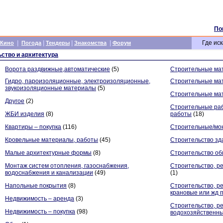
По
|
|
|
|
Где иск
Кино
Погода
Тендеры
Знакомства
Форум
ство и архитектура
Ворота раздвижные,автоматические
(5)
Строительные ма
Гидро, пароизоляционные, электроизоляционные,
Строительные ма
звукоизоляционные материалы
(5)
Строительные ма
Другое
(2)
Строительные рабо
ЖБИ изделия
(8)
работы
(18)
Квартиры – покупка
(116)
Строительные/мо
Кровельные материалы, работы
(45)
Строительство зд
Малые архитектурные формы
(8)
Строительство о
Монтаж систем отопления, газоснабжения,
Строительство, р
водоснабжения и канализации
(49)
(1)
Напольные покрытия
(8)
Строительство, рем
крановые или жд 
Недвижимость – аренда
(3)
Строительство, ре
Недвижимость – покупка
(98)
водохозяйственн