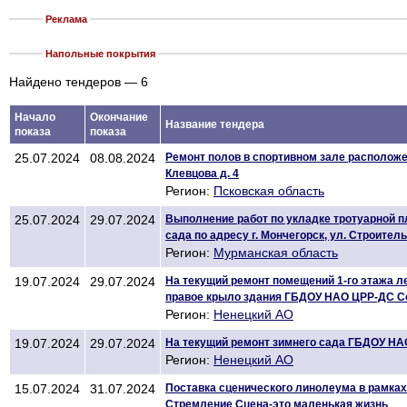
Реклама
Напольные покрытия
Найдено тендеров — 6
Начало
Окончание
Название тендера
показа
показа
25.07.2024
08.08.2024
Ремонт полов в спортивном зале расположен
Клевцова д. 4
Регион:
Псковская область
25.07.2024
29.07.2024
Выполнение работ по укладке тротуарной п
сада по адресу г. Мончегорск, ул. Строительн
Регион:
Мурманская область
19.07.2024
29.07.2024
На текущий ремонт помещений 1-го этажа л
правое крыло здания ГБДОУ НАО ЦРР-ДС 
Регион:
Ненецкий АО
19.07.2024
29.07.2024
На текущий ремонт зимнего сада ГБДОУ Н
Регион:
Ненецкий АО
15.07.2024
31.07.2024
Поставка сценического линолеума в рамках
Стремление Сцена-это маленькая жизнь