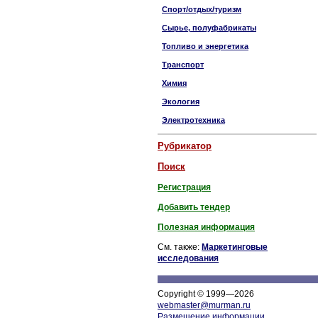
Спорт/отдых/туризм
Сырье, полуфабрикаты
Топливо и энергетика
Транспорт
Химия
Экология
Электротехника
Рубрикатор
Поиск
Регистрация
Добавить тендер
Полезная информация
См. также:
Маркетинговые
исследования
Copyright © 1999—2026
webmaster@murman.ru
Размещение информации