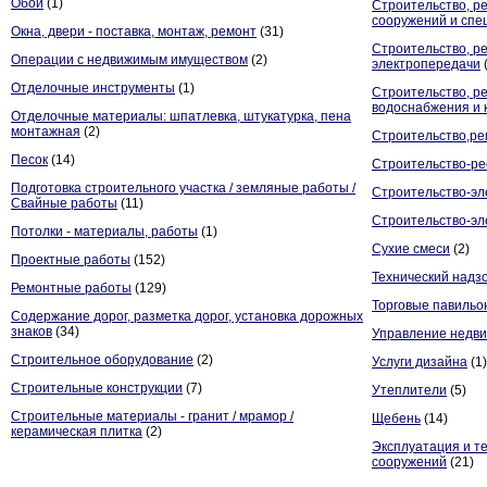
Обои
(1)
Строительство, р
сооружений и спе
Окна, двери - поставка, монтаж, ремонт
(31)
Строительство, р
Операции с недвижимым имуществом
(2)
электропередачи
Отделочные инструменты
(1)
Строительство, р
водоснабжения и 
Отделочные материалы: шпатлевка, штукатурка, пена
монтажная
(2)
Строительство,ре
Песок
(14)
Строительство-ре
Подготовка строительного участка / земляные работы /
Строительство-эл
Свайные работы
(11)
Строительство-эл
Потолки - материалы, работы
(1)
Сухие смеси
(2)
Проектные работы
(152)
Технический надз
Ремонтные работы
(129)
Торговые павильо
Содержание дорог, разметка дорог, установка дорожных
знаков
(34)
Управление недв
Строительное оборудование
(2)
Услуги дизайна
(1)
Строительные конструкции
(7)
Утеплители
(5)
Строительные материалы - гранит / мрамор /
Щебень
(14)
керамическая плитка
(2)
Эксплуатация и т
сооружений
(21)