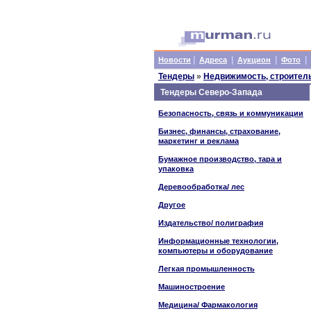
|
|
|
|
Новости
Адреса
Аукцион
Фото
Тендеры
»
Недвижимость, строитель
Тендеры Северо-Запада
Безопасность, связь и коммуникации
Бизнес, финансы, страхование,
маркетинг и реклама
Бумажное производство, тара и
упаковка
Деревообработка/ лес
Другое
Издательство/ полиграфия
Информационные технологии,
компьютеры и оборудование
Легкая промышленность
Машиностроение
Медицина/ Фармакология