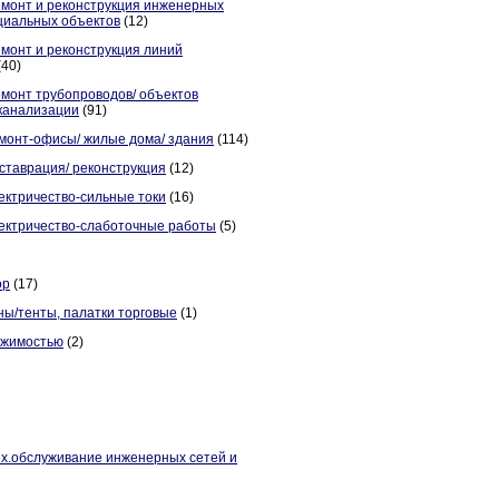
емонт и реконструкция инженерных
циальных объектов
(12)
емонт и реконструкция линий
(40)
емонт трубопроводов/ объектов
канализации
(91)
монт-офисы/ жилые дома/ здания
(114)
ставрация/ реконструкция
(12)
ектричество-сильные токи
(16)
ектричество-слаботочные работы
(5)
ор
(17)
ны/тенты, палатки торговые
(1)
ижимостью
(2)
ех.обслуживание инженерных сетей и