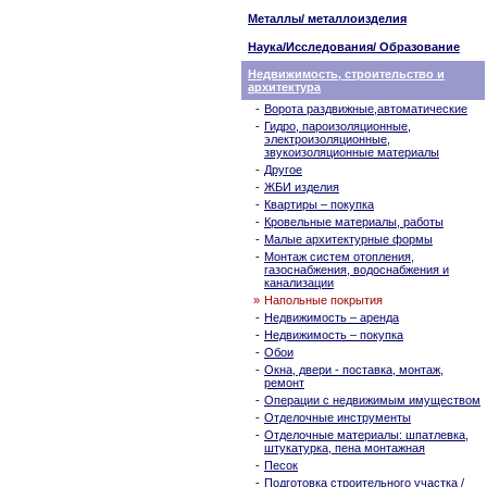
Металлы/ металлоизделия
Наука/Исследования/ Образование
Недвижимость, строительство и
архитектура
-
Ворота раздвижные,автоматические
-
Гидро, пароизоляционные,
электроизоляционные,
звукоизоляционные материалы
-
Другое
-
ЖБИ изделия
-
Квартиры – покупка
-
Кровельные материалы, работы
-
Малые архитектурные формы
-
Монтаж систем отопления,
газоснабжения, водоснабжения и
канализации
»
Напольные покрытия
-
Недвижимость – аренда
-
Недвижимость – покупка
-
Обои
-
Окна, двери - поставка, монтаж,
ремонт
-
Операции с недвижимым имуществом
-
Отделочные инструменты
-
Отделочные материалы: шпатлевка,
штукатурка, пена монтажная
-
Песок
-
Подготовка строительного участка /