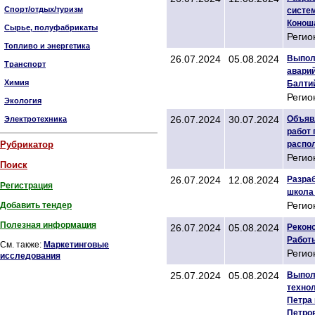
Спорт/отдых/туризм
систем
Конош
Сырье, полуфабрикаты
Регио
Топливо и энергетика
26.07.2024
05.08.2024
Выполн
Транспорт
авари
Химия
Балти
Регио
Экология
26.07.2024
30.07.2024
Объяв
Электротехника
работ 
Рубрикатор
распол
Регио
Поиск
26.07.2024
12.08.2024
Разра
Регистрация
школа 
Регио
Добавить тендер
Полезная информация
26.07.2024
05.08.2024
Реконс
Работы
См. также:
Маркетинговые
Регио
исследования
25.07.2024
05.08.2024
Выполн
техно
Петра 
Петров