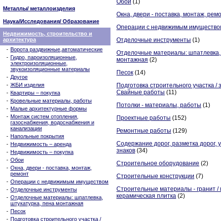
Обои
(1)
Металлы/ металлоизделия
Окна, двери - поставка, монтаж, рем
Наука/Исследования/ Образование
Операции с недвижимым имущество
Недвижимость, строительство и
архитектура
Отделочные инструменты
(1)
-
Ворота раздвижные,автоматические
Отделочные материалы: шпатлевка, 
-
Гидро, пароизоляционные,
монтажная
(2)
электроизоляционные,
звукоизоляционные материалы
Песок
(14)
-
Другое
-
ЖБИ изделия
Подготовка строительного участка /
Свайные работы
(11)
-
Квартиры – покупка
-
Кровельные материалы, работы
Потолки - материалы, работы
(1)
-
Малые архитектурные формы
-
Монтаж систем отопления,
Проектные работы
(152)
газоснабжения, водоснабжения и
канализации
Ремонтные работы
(129)
-
Напольные покрытия
Содержание дорог, разметка дорог, 
-
Недвижимость – аренда
знаков
(34)
-
Недвижимость – покупка
-
Обои
Строительное оборудование
(2)
-
Окна, двери - поставка, монтаж,
ремонт
Строительные конструкции
(7)
-
Операции с недвижимым имуществом
Строительные материалы - гранит / 
-
Отделочные инструменты
керамическая плитка
(2)
-
Отделочные материалы: шпатлевка,
штукатурка, пена монтажная
-
Песок
-
Подготовка строительного участка /