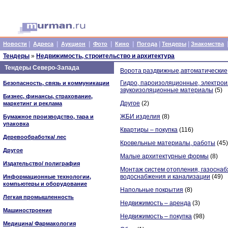
|
|
|
|
|
|
|
Новости
Адреса
Аукцион
Фото
Кино
Погода
Тендеры
Знакомства
Тендеры
»
Недвижимость, строительство и архитектура
Тендеры Северо-Запада
Ворота раздвижные,автоматические
Гидро, пароизоляционные, электро
Безопасность, связь и коммуникации
звукоизоляционные материалы
(5)
Бизнес, финансы, страхование,
Другое
(2)
маркетинг и реклама
ЖБИ изделия
(8)
Бумажное производство, тара и
упаковка
Квартиры – покупка
(116)
Деревообработка/ лес
Кровельные материалы, работы
(45)
Другое
Малые архитектурные формы
(8)
Издательство/ полиграфия
Монтаж систем отопления, газоснаб
водоснабжения и канализации
(49)
Информационные технологии,
компьютеры и оборудование
Напольные покрытия
(8)
Легкая промышленность
Недвижимость – аренда
(3)
Машиностроение
Недвижимость – покупка
(98)
Медицина/ Фармакология