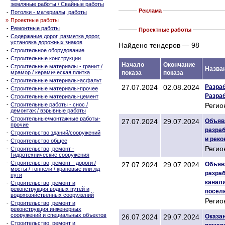
земляные работы / Свайные работы
Реклама
-
Потолки - материалы, работы
»
Проектные работы
-
Ремонтные работы
Проектные работы
-
Содержание дорог, разметка дорог,
установка дорожных знаков
Найдено тендеров — 98
-
Строительное оборудование
-
Строительные конструкции
Начало
Окончание
-
Строительные материалы - гранит /
Назва
мрамор / керамическая плитка
показа
показа
-
Строительные материалы-асфальт
27.07.2024
02.08.2024
Разраб
-
Строительные материалы-прочее
Разраб
-
Строительные материалы-цемент
-
Строительные работы - снос /
Регио
демонтаж / взрывные работы
-
Строительные/монтажные работы-
27.07.2024
29.07.2024
Объяв
прочие
разраб
-
Строительство зданий/сооружений
и рек
-
Строительство общее
Регио
-
Строительство, ремонт -
Гидротехнические сооружения
-
Строительство, ремонт - дороги /
27.07.2024
29.07.2024
Объяв
мосты / тоннели / крановые или жд
разраб
пути
канал
-
Строительство, ремонт и
реконструкция водных путей и
посел
водохозяйственных сооружений
Регио
-
Строительство, ремонт и
реконструкция инженерных
сооружений и специальных объектов
26.07.2024
29.07.2024
Оказан
-
Строительство, ремонт и