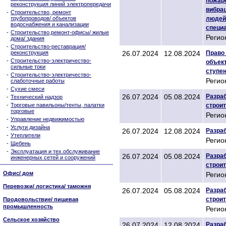
пожар
реконструкция линий электропередачи
вибра
-
Строительство, ремонт
трубопроводов/ объектов
людей
водоснабжения и канализации
специа
-
Строительство,ремонт-офисы/ жилые
Регио
дома/ здания
-
Строительство-реставрация/
реконструкция
26.07.2024
12.08.2024
Право 
-
Строительство-электричество-
объект
сильные токи
ступе
-
Строительство-электричество-
Регио
слаботочные работы
-
Сухие смеси
26.07.2024
05.08.2024
Разраб
-
Технический надзор
-
Торговые павильоны/тенты, палатки
строи
торговые
Регио
-
Управление недвижимостью
-
Услуги дизайна
26.07.2024
12.08.2024
Разраб
-
Утеплители
Регио
-
Щебень
-
Эксплуатация и тех.обслуживание
26.07.2024
05.08.2024
Разраб
инженерных сетей и сооружений
строи
Офис/ дом
Регио
Перевозки/ логистика/ таможня
26.07.2024
05.08.2024
Разраб
строи
Продовольствие/ пищевая
промышленность
Регио
Сельское хозяйство
26.07.2024
12.08.2024
Разраб