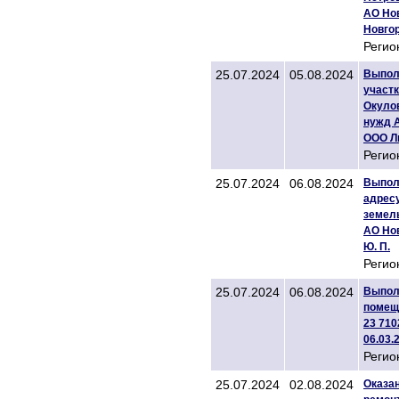
АО Нов
Новго
Регио
25.07.2024
05.08.2024
Выпол
участк
Окулов
нужд А
ООО Л
Регио
25.07.2024
06.08.2024
Выпол
адресу
земель
АО Нов
Ю. П.
Регио
25.07.2024
06.08.2024
Выпол
помеще
23 710
06.03.
Регио
25.07.2024
02.08.2024
Оказан