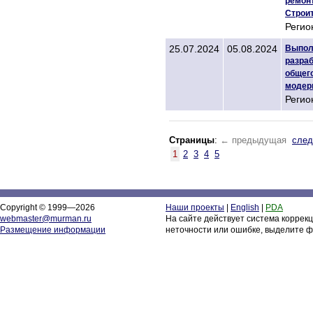
ремонт
Строит
Регио
25.07.2024
05.08.2024
Выполн
разраб
общего
модер
Регио
Страницы
:
← предыдущая
сле
1
2
3
4
5
Copyright © 1999—2026
Наши проекты
|
English
|
PDA
webmaster@murman.ru
На сайте действует система коррек
Размещение информации
неточности или ошибке, выделите ф